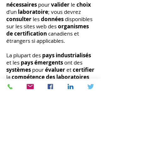
nécessaires
pour
valider
le
choix
d'un
laboratoire
; vous devrez
consulter
les
données
disponibles
sur les sites web des
organismes
de certification
canadiens et
étrangers si applicables.
La plupart des
pays industrialisés
et les
pays émergents
ont des
systèmes
pour
évaluer
et
certifier
la
compétence des laboratoires
d'analyses et
tiennent
des
registres
en ligne.
Cependant, la
tâche
sera plus
ardue
pour les
laboratoires de
références
. Certains
n'acceptent
que
des clients
institutionnels
ou
gouvernementaux
alors que