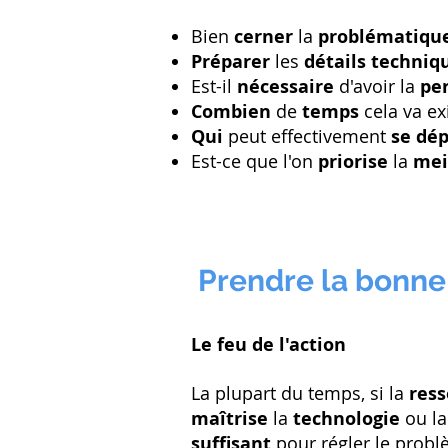
Bien
cerner
la
problématiqu
Préparer
les
détails techni
Est-il
nécessaire
d'avoir la
pe
Combien
de
temps
cela va ex
Qui
peut effectivement
se dé
Est-ce que l'on
priorise
la
mei
Prendre la bonne
Le feu de l'action
La plupart du temps, si la
res
maîtrise
la
technologie
ou la
suffisant
pour régler le probl