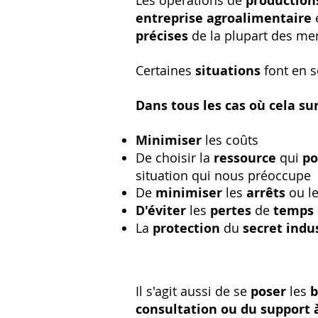
Les opérations de
production
entreprise agroalimentaire
précises
de la plupart des m
Certaines
situations
font en s
Dans tous les cas où cela sur
Minimiser
les coûts
De choisir la
ressource
qui
po
situation qui nous préoccupe
De
minimiser
les
arrêts
ou l
D'éviter
les
pertes
de
temps
La
protection
du
secret indus
Il s'agit aussi de se
poser
les
b
consultation ou du support 