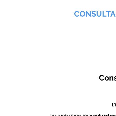
MMNA
CONSULTA
Biochimiste & Chimiste pr
Accueil
Agroalimentaire
Cons
L