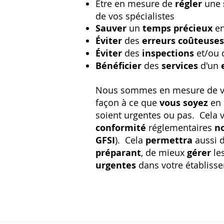
Être en mesure de
régler
une
de vos spécialistes
Sauver
un
temps précieux
en
Éviter
des
erreurs coûteuse
Éviter
des
inspections
et/ou
Bénéficier
des
services
d'un
Nous sommes en mesure de 
façon à ce que
vous soyez
en
soient urgentes ou pas. Cela
conformité
réglementaires
n
GFSI
). Cela
permettra
aussi 
préparant
, de mieux
gérer
le
urgentes
dans votre établiss