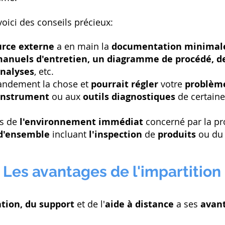
 voici des conseils précieux:
urce externe
a en main la
documentation minima
anuels d'entretien, un diagramme de procédé, de
analyses
, etc.
grandement la chose et
pourrait régler
votre
problè
instrument
ou aux
outils diagnostiques
de certain
es de
l'environnement immédiat
concerné par la p
d'ensemble
incluant
l'inspection
de
produits
ou d
Les avantages de l'impartition
tion, du support
et de l'
aide à distance
a ses
avan