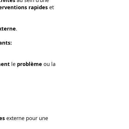
tivités
au sein d'une
erventions rapides
et
xterne
.
ants:
ment
le
problème
ou la
ces
externe pour une