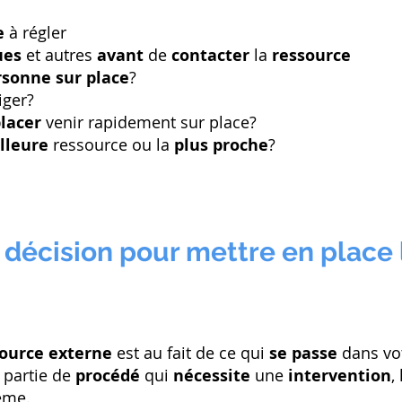
e
à régler
ques
et autres
avant
de
contacter
la
ressource
rsonne sur place
?
iger?
placer
venir rapidement sur place?
lleure
ressource ou la
plus proche
?
 décision pour mettre en place 
source externe
est au fait de ce qui
se passe
dans vo
 partie de
procédé
qui
nécessite
une
intervention
,
ème.