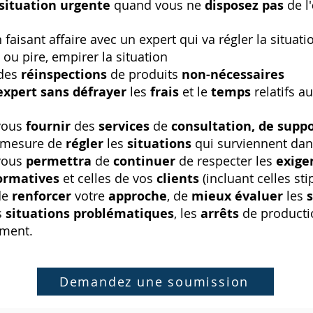
situation urgente
quand vous ne
disposez pas
de l'
 faisant affaire avec un expert qui va régler la situa
s
ou pire, empirer la situation
 des
réinspections
de produits
non-nécessaires
expert sans défrayer
les
frais
et le
temps
relatifs a
vous
fournir
des
services
de
consultation, de suppo
 mesure de
régler
les
situations
qui surviennent dan
 vous
permettra
de
continuer
de respecter les
exige
ormatives
et celles de vos
clients
(incluant celles st
de
renforcer
votre
approche
, de
mieux évaluer
les
s
situations problématiques
, les
arrêts
de producti
ement.
Demandez une soumission