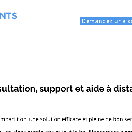
NTS
Demandez une s
ofessionnel
Laboratoires industriels
Ressources
Blo
ultation, support et aide à dis
'impartition, une solution efficace et pleine de bon se