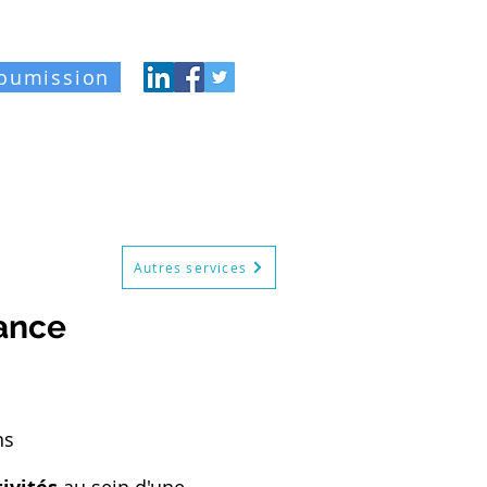
oumission
gue
À propos
Contact
Autres services
tance
ns