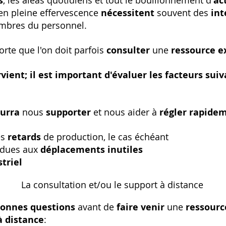
s
, les aléas quotidiens et tout le bouillonnement d'
ac
en pleine effervescence
nécessitent
souvent des
int
embres du personnel.
orte que l'on doit parfois
consulter
une
ressource e
vient; il est important d'évaluer les facteurs suiv
urra
nous
supporter
et nous aider à
régler rapide
es
retards
de production, le cas échéant
dues aux
déplacements inutiles
triel
La consultation et/ou le support à distance
onnes questions
avant de
faire venir
une
ressour
à distance
: