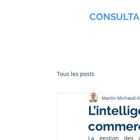
MMNA
CONSULTA
Biochimiste & Chimiste pr
Accueil
Agroalimentaire
Tous les posts
Martin Michaud
4
L’intell
commerc
La gestion des a