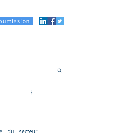
oumission
gue
À propos
Contact
e du secteur 