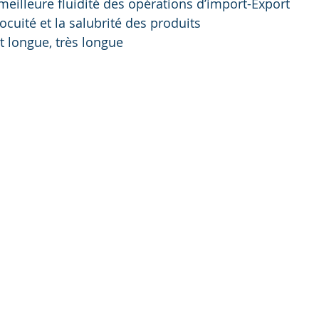
meilleure fluidité des opérations d’import-Export
nocuité et la salubrité des produits
st longue, très longue