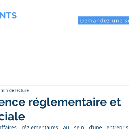
NTS
Demandez une s
ofessionnel
Laboratoires industriels
Ressources
Blo
 min de lecture
igence réglementaire et
iale
ffaires réglementaires au sein d’une entrepris