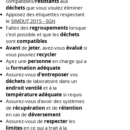
compatibles/
résistants
aux
déchets
que vous voulez éliminer
Apposez des étiquettes respectant
le
SIMDUT 2015 - SGH
Faites des
regroupements
lorsque
c'est possible et que les
déchets
sont
compatibles
Avant
de
jeter
, avez-vous
évalué
si
vous pouviez
recycler
Ayez une
personne
en charge qui a
la
formation adéquate
Assurez-vous
d'entreposer
vos
déchets
de laboratoire dans un
endroit ventilé
et à la
température adéquate
si requis
Assurez-vous d'avoir des systèmes
de
récupération
et de
rétention
en cas de
déversement
Assurez-vous de
respecter
les
limites
en ce qui a trait à la