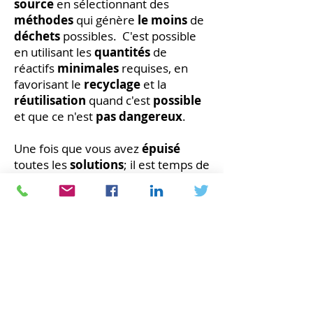
source
en sélectionnant des
méthodes
qui génère
le moins
de
déchets
possibles. C'est possible
en utilisant les
quantités
de
réactifs
minimales
requises, en
favorisant le
recyclage
et la
réutilisation
quand c'est
possible
et que ce n'est
pas dangereux
.
Une fois que vous avez
épuisé
toutes les
solutions
; il est temps de
faire appel à des
firmes
spécialisées
qui s'occupent de la
cueillette
et de la
disposition
des
matières dangereuses
. Dépendant
de la
quantité
de
déchets
que
vous
générez
; ces firmes passeront
récupérer
vos déchets de
laboratoire la
fréquence
requise.