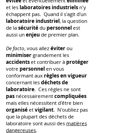
évitée
et éventuellement
éliminée
et les
laboratoires industriels
n'y
échappent pas. Quand il s'agit d'un
laboratoire industriel
, la question
de la
sécurité
du
personnel
est
aussi un
enjeu
de premier plan.
De facto
, vous allez
éviter
ou
minimiser
grandement les
accidents
et contribuer à
protéger
votre
personnel
en vous
conformant aux
règles en vigueur
concernant les
déchets de
laboratoire
. Ces règles ne sont
pas
nécessairement
compliquées
mais elles nécessitent d'être bien
organisé
et
vigilant
. N'oubliez pas
que la plupart des déchets de
laboratoire sont aussi des
matières
dangereuses
.